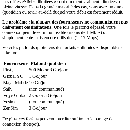
Les offres eSIM « illimitées » sont rarement vraiment illimitées à
pleine vitesse. Dans la grande majorité des cas, vous avez un quota
(quotidien ou total) au-delà duquel votre débit est fortement réduit.
Le problème : la plupart des fournisseurs ne communiquent pas
clairement ces limitations.
Une fois le plafond dépassé, votre
connexion peut devenir inutilisable (moins de 1 Mbps) ou
simplement lente mais encore utilisable (1–15 Mbps).
Voici les plafonds quotidiens des forfaits « illimités » disponibles
en
Ukraine
:
Fournisseur
Plafond quotidien
Firsty
500 Mo or 8 Go
/jour
Global YO
1 Go
/jour
Maya Mobile
10 Go
/jour
Saily
(non communiqué)
Voye Global
2 Go or 3 Go
/jour
Yesim
(non communiqué)
ZenSim
3 Go
/jour
De plus, ces forfaits peuvent interdire ou limiter le partage de
connexion (hotspot).