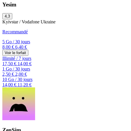
Yesim
4,3
Kyivstar / Vodafone Ukraine
Recommandé
5 Go
/
30 jours
8,00 €
6,40 €
Voir le forfait
Illimité
/
7 jours
17,50 €
14,00 €
1 Go
/
30 jours
2,50 €
2,00 €
10 Go
/
30 jours
14,00 €
11,20 €
ZenSim