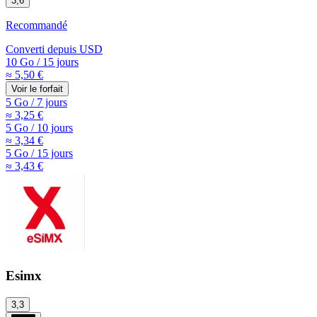
3,6
Recommandé
Converti depuis
USD
10 Go
/
15 jours
≈ 5,50 €
Voir le forfait
5 Go
/
7 jours
≈ 3,25 €
5 Go
/
10 jours
≈ 3,34 €
5 Go
/
15 jours
≈ 3,43 €
Esimx
3,3