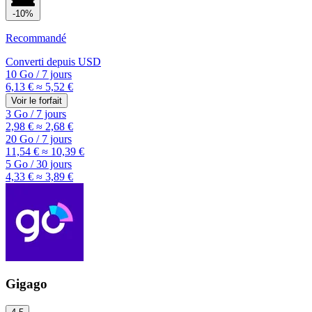
-10%
Recommandé
Converti depuis
USD
10 Go
/
7 jours
6,13 €
≈ 5,52 €
Voir le forfait
3 Go
/
7 jours
2,98 €
≈ 2,68 €
20 Go
/
7 jours
11,54 €
≈ 10,39 €
5 Go
/
30 jours
4,33 €
≈ 3,89 €
Gigago