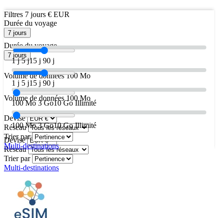
Filtres
7 jours
€ EUR
Durée du voyage
7 jours
Durée du voyage
7 jours
1 j
5 j
15 j
90 j
Volume de données
100 Mo
1 j
5 j
15 j
90 j
Volume de données
100 Mo
100 Mo
3 Go
10 Go
Illimité
Devise
100 Mo
3 Go
10 Go
Illimité
Réseau
Trier par
Devise
Multi-destinations
Réseau
Trier par
Multi-destinations