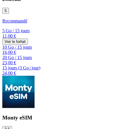
5
Recommandé
5 Go
/
15 jours
11,00 €
Voir le forfait
10 Go
/
15 jours
16,00 €
20 Go
/
15 jours
23,00 €
15 jours
(
3 Go
/
jour)
24,00 €
Monty eSIM