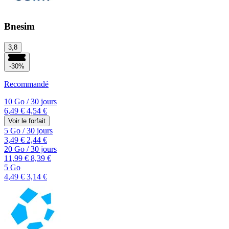
Bnesim
3,8
-30%
Recommandé
10 Go
/
30 jours
6,49 €
4,54 €
Voir le forfait
5 Go
/
30 jours
3,49 €
2,44 €
20 Go
/
30 jours
11,99 €
8,39 €
5 Go
4,49 €
3,14 €