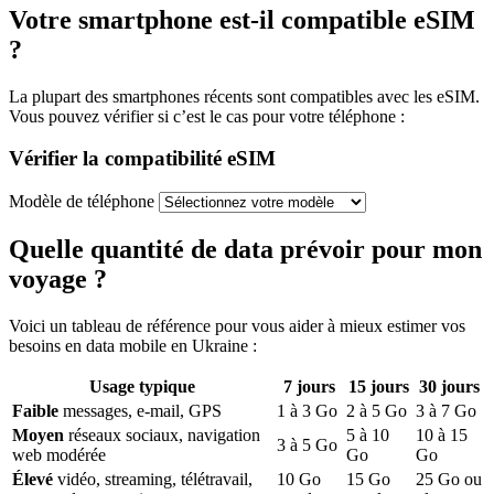
Votre smartphone est-il compatible eSIM
?
La plupart des smartphones récents sont compatibles avec les eSIM.
Vous pouvez vérifier si c’est le cas pour votre téléphone :
Vérifier la compatibilité eSIM
Modèle de téléphone
Quelle quantité de data prévoir pour mon
voyage ?
Voici un tableau de référence pour vous aider à mieux estimer vos
besoins en data mobile
en Ukraine
:
Usage typique
7
jours
15
jours
30
jours
Faible
messages, e-mail, GPS
1
à
3
Go
2
à
5
Go
3
à
7
Go
Moyen
réseaux sociaux, navigation
5
à
10
10
à
15
3
à
5
Go
web modérée
Go
Go
Élevé
vidéo, streaming, télétravail,
10
Go
15
Go
25
Go ou