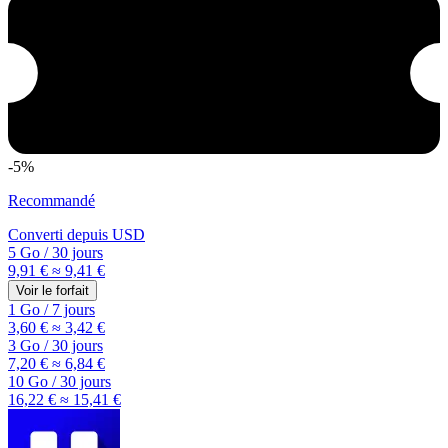
-5%
Recommandé
Converti depuis
USD
5 Go
/
30 jours
9,91 €
≈ 9,41 €
Voir le forfait
1 Go
/
7 jours
3,60 €
≈ 3,42 €
3 Go
/
30 jours
7,20 €
≈ 6,84 €
10 Go
/
30 jours
16,22 €
≈ 15,41 €