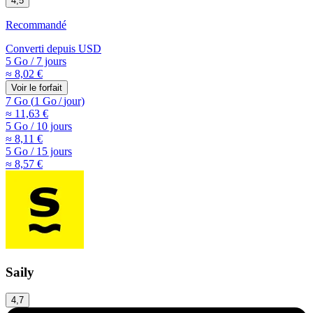
4,5
Recommandé
Converti depuis
USD
5 Go
/
7 jours
≈ 8,02 €
Voir le forfait
7 Go
(
1 Go
/
jour)
≈ 11,63 €
5 Go
/
10 jours
≈ 8,11 €
5 Go
/
15 jours
≈ 8,57 €
Saily
4,7