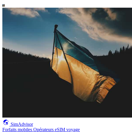
SimAdvisor
Forfaits mobiles
Opérateurs
eSIM voyage