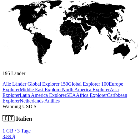
195
Länder
Alle Länder
Global Explorer 150
Global Explorer 100
Europe
Explorer
Middle East Explorer
North America Explorer
Asia
Explorer
Latin America Explorer
SEA
Africa Explorer
Caribbean
Explorer
Netherlands Antilles
Währung
USD $
🇮🇹
Italien
1 GB
/
3 Tage
3,89 $