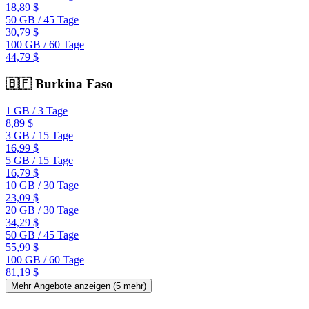
18,89 $
50 GB
/
45 Tage
30,79 $
100 GB
/
60 Tage
44,79 $
🇧🇫
Burkina Faso
1 GB
/
3 Tage
8,89 $
3 GB
/
15 Tage
16,99 $
5 GB
/
15 Tage
16,79 $
10 GB
/
30 Tage
23,09 $
20 GB
/
30 Tage
34,29 $
50 GB
/
45 Tage
55,99 $
100 GB
/
60 Tage
81,19 $
Mehr Angebote anzeigen (
5
mehr)