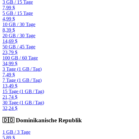
3 GB
/
15 Tage
7,99 $
5 GB
/
15 Tage
4,99 $
10 GB
/
30 Tage
8,39 $
20 GB
/
30 Tage
14,69 $
50 GB
/
45 Tage
23,79 $
100 GB
/
60 Tage
34,99 $
3 Tage
(
1 GB
/
Tag)
7,49 $
7 Tage
(
1 GB
/
Tag)
13,49 $
15 Tage
(
1 GB
/
Tag)
21,74 $
30 Tage
(
1 GB
/
Tag)
32,24 $
🇩🇴
Dominikanische Republik
1 GB
/
3 Tage
5,89 $