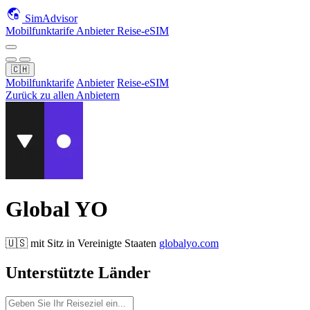
SimAdvisor
Mobilfunktarife
Anbieter
Reise-eSIM
🇨🇭
Mobilfunktarife
Anbieter
Reise-eSIM
Zurück zu allen Anbietern
Global YO
🇺🇸
mit Sitz in
Vereinigte Staaten
globalyo.com
Unterstützte Länder