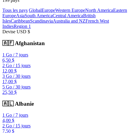
199
pays
Tous les pays
Global
Europe
Western Europe
North America
Eastern
Europe
Asia
South America
Central America
British
Isles
Caribbean
Scandinavia
Australia and NZ
French West
Indies
Region 1
Devise
USD $
🇦🇫
Afghanistan
1 Go
/
7 jours
6,50 $
2 Go
/
15 jours
12,00 $
3 Go
/
30 jours
17,00 $
5 Go
/
30 jours
25,50 $
🇦🇱
Albanie
1 Go
/
7 jours
4,00 $
2 Go
/
15 jours
7,50 $