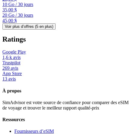
10 Go
/
30 jours
35,00 $
20 Go
/
30 jours
45,00 $
Voir plus d’offres (
5
en plus)
Ratings
Google Play
1,6 k
avis
Trustpilot
269
avis
App Store
13
avis
À propos
SimAdvisor est votre source de confiance pour comparer des eSIM
de voyage et trouver le meilleur rapport qualité-prix
Ressources
Fournisseurs d’eSIM